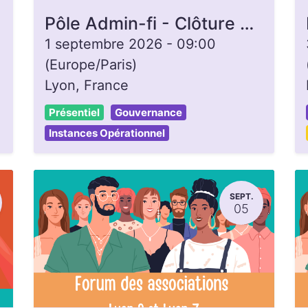
Pôle Admin-fi - Clôture de caisse
1 septembre 2026
-
09:00
(
Europe/Paris
)
Lyon
,
France
Présentiel
Gouvernance
Instances Opérationnel
SEPT.
05