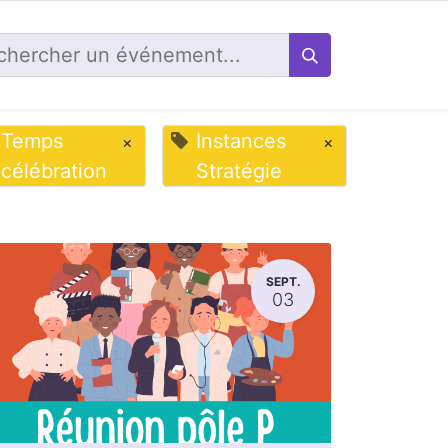
Temps
Instances
×
×
célébration
Stratégie
SEPT.
03