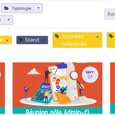
Typologie
ir
Journées
×
e
Stand
×
×
collectives
SEPT.
01