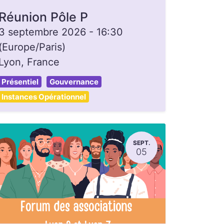
Réunion Pôle P
3 septembre 2026
-
16:30
(
Europe/Paris
)
Lyon
,
France
Présentiel
Gouvernance
Instances Opérationnel
SEPT.
05