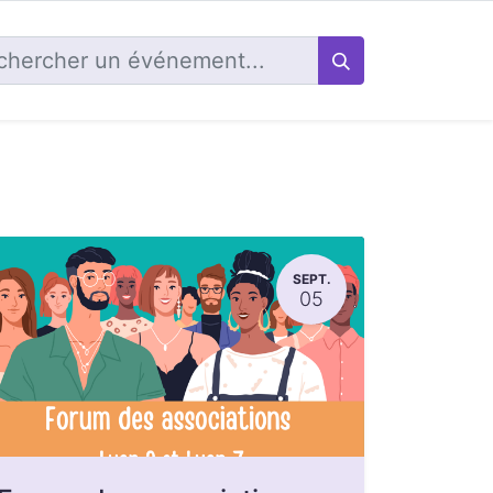
SEPT.
05