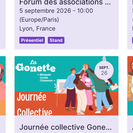
Forum des associations - Lyon 3e
5 septembre 2026
-
10:00
(
Europe/Paris
)
Lyon
,
France
Présentiel
Stand
SEPT.
26
Journée collective Gonette, ouverte à toutes et tous