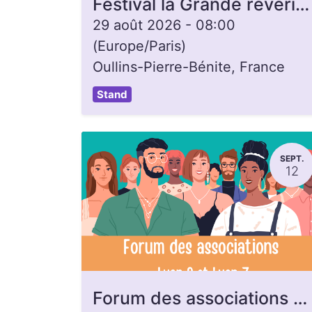
Festival la Grande rêverie à Oullins
29 août 2026
-
08:00
(
Europe/Paris
)
Oullins-Pierre-Bénite
,
France
Stand
SEPT.
12
Forum des associations - Lyon 9e