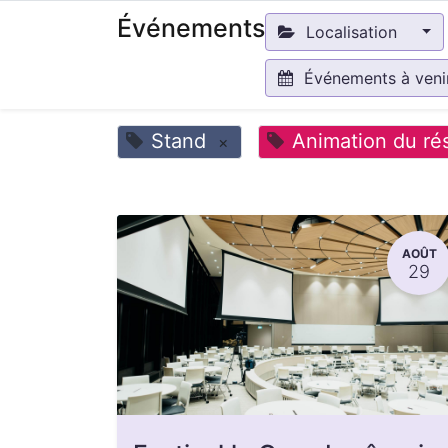
Événements
Localisation
Événements à ven
Stand
Animation du ré
×
AOÛT
29