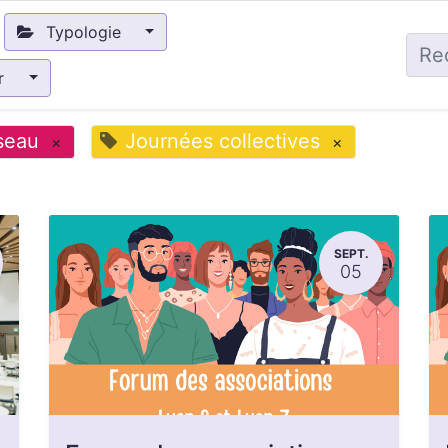
Typologie
ir
seau
Journées collectives
×
×
SEPT.
05