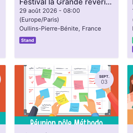
Festival la Grande rêverie à Oullins
29 août 2026
-
08:00
(
Europe/Paris
)
Oullins-Pierre-Bénite
,
France
Stand
SEPT.
03