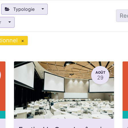
Typologie
ir
tionnel
×
AOÛT
29