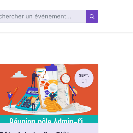
SEPT.
01