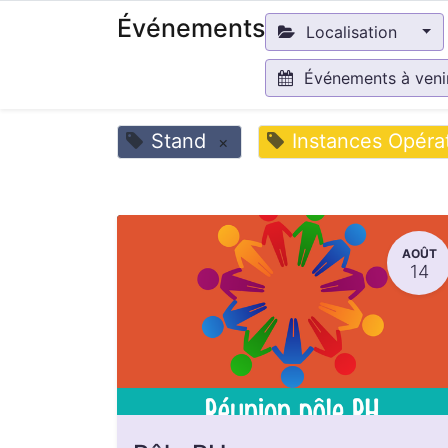
Événements
Localisation
Événements à ven
Stand
Instances Opéra
×
AOÛT
14