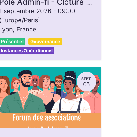
Pôle Admin-fi - Clôture de caisse
1 septembre 2026
-
09:00
(
Europe/Paris
)
Lyon
,
France
Présentiel
Gouvernance
Instances Opérationnel
SEPT.
05