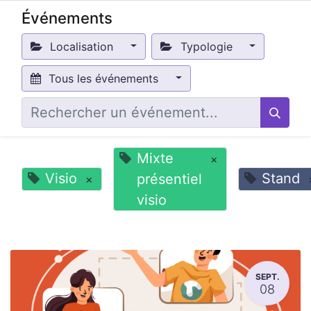
Événements
Localisation
Typologie
Tous les événements
Mixte
×
Visio
Stand
présentiel
×
visio
SEPT.
08