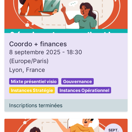
Coordo + finances
8 septembre 2025
-
18:30
(
Europe/Paris
)
Lyon
,
France
Mixte présentiel visio
Gouvernance
Instances Stratégie
Instances Opérationnel
Inscriptions terminées
SEPT.