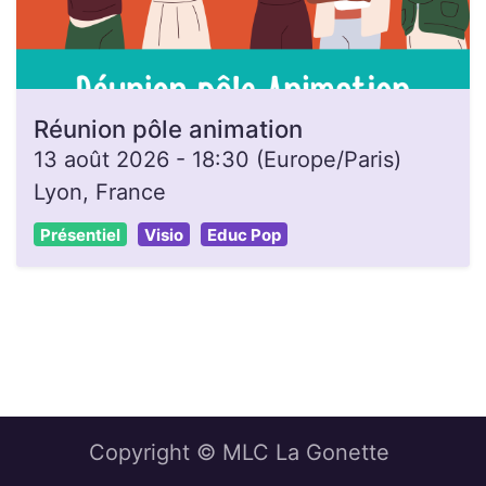
Réunion pôle animation
13 août 2026
-
18:30
(
Europe/Paris
)
Lyon
,
France
Présentiel
Visio
Educ Pop
Copyright © MLC La Gonette