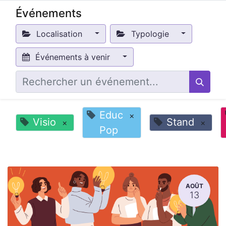
Événements
Localisation
Typologie
Événements à venir
Educ
×
Visio
Stand
×
×
Pop
AOÛT
13