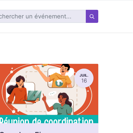
JUIL.
16