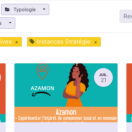
Typologie
és
ives
Instances Stratégie
×
×
JUIL.
21