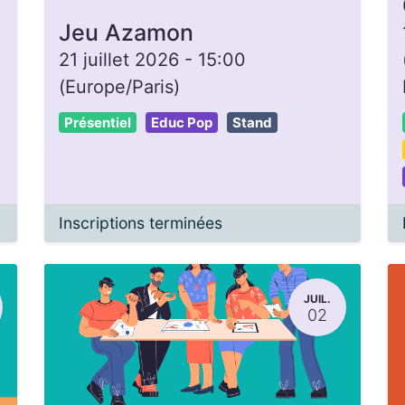
Jeu Azamon
21 juillet 2026
-
15:00
(
Europe/Paris
)
Présentiel
Educ Pop
Stand
Inscriptions terminées
JUIL.
02