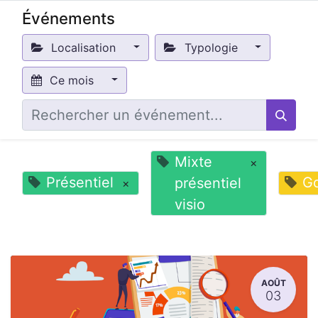
Événements
Localisation
Typologie
Ce mois
Mixte
×
Présentiel
G
présentiel
×
visio
AOÛT
03