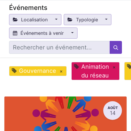
Événements
Localisation
Typologie
Événements à venir
Animation
×
Gouvernance
×
du réseau
AOÛT
14