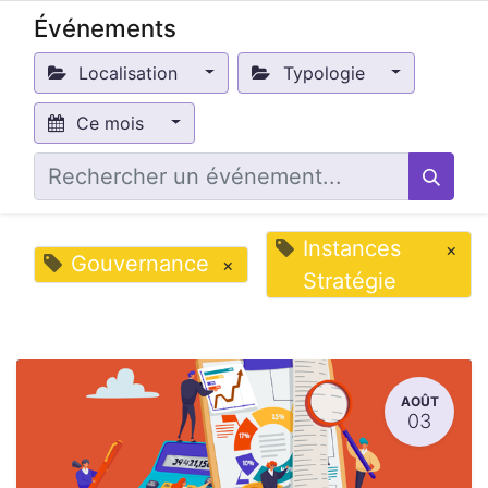
Événements
Localisation
Typologie
Ce mois
Instances
×
Gouvernance
×
Stratégie
AOÛT
03