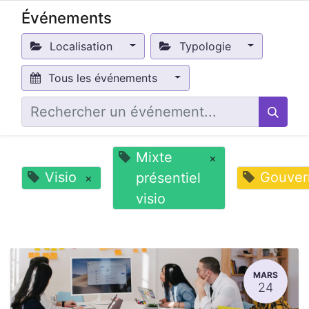
Événements
Localisation
Typologie
Tous les événements
Mixte
×
Visio
Gouver
présentiel
×
visio
MARS
24