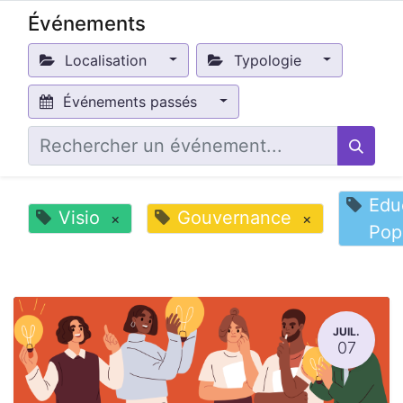
Événements
Localisation
Typologie
Événements passés
Edu
Visio
Gouvernance
×
×
Pop
JUIL.
07