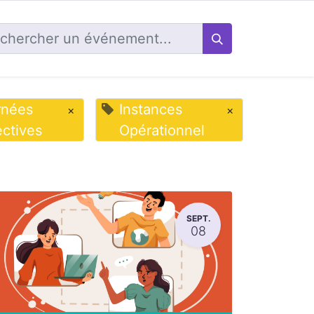
rnées
Instances
×
×
ectives
Opérationnel
SEPT.
08