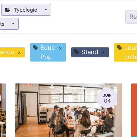
Typologie
nts
Educ
Jou
×
ance
Stand
×
×
Pop
coll
JUIN
04