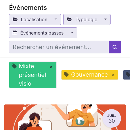
Événements
Localisation
Typologie
Événements passés
Mixte
×
Gouvernance
présentiel
×
visio
JUIL.
30