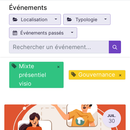
Événements
Localisation
Typologie
Événements passés
Mixte
×
Gouvernance
présentiel
×
visio
JUIL.
30