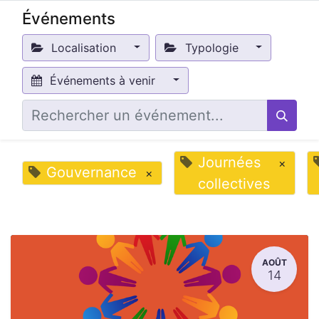
Événements
Localisation
Typologie
Événements à venir
Journées
×
Gouvernance
×
collectives
AOÛT
14