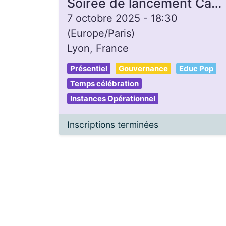
Soirée de lancement Campagne de dons - Gon'Heure
7 octobre 2025
-
18:30
(
Europe/Paris
)
Lyon
,
France
Présentiel
Gouvernance
Educ Pop
Temps célébration
Instances Opérationnel
Inscriptions terminées