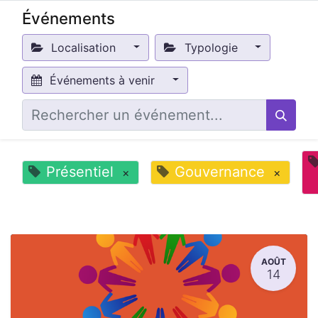
Événements
Localisation
Typologie
Événements à venir
Présentiel
Gouvernance
×
×
AOÛT
14