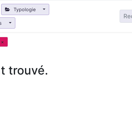
Typologie
és
×
 trouvé.