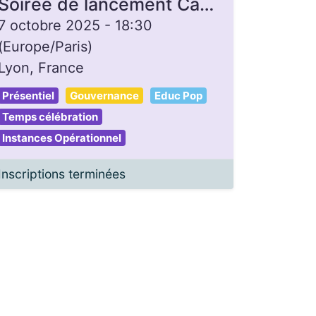
Soirée de lancement Campagne de dons - Gon'Heure
7 octobre 2025
-
18:30
(
Europe/Paris
)
Lyon
,
France
Présentiel
Gouvernance
Educ Pop
Temps célébration
Instances Opérationnel
Inscriptions terminées