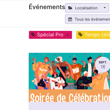
Événements
Localisation
Tous les événeme
Spécial Pro
Temps célé
×
SEPT.
16