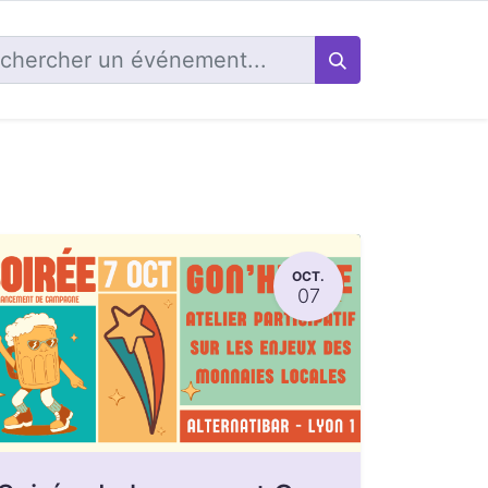
OCT.
07