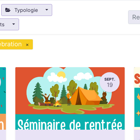
Typologie
nts
bration
×
SEPT.
19