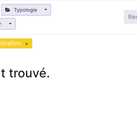
Typologie
ir
bration
×
 trouvé.