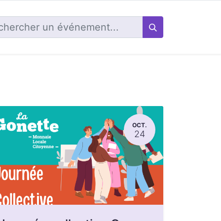
OCT.
24