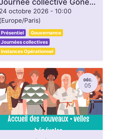
Journée collective Gonette, ouverte à toutes et tous
24 octobre 2026
-
10:00
(
Europe/Paris
)
Présentiel
Gouvernance
Journées collectives
Instances Opérationnel
DÉC.
05