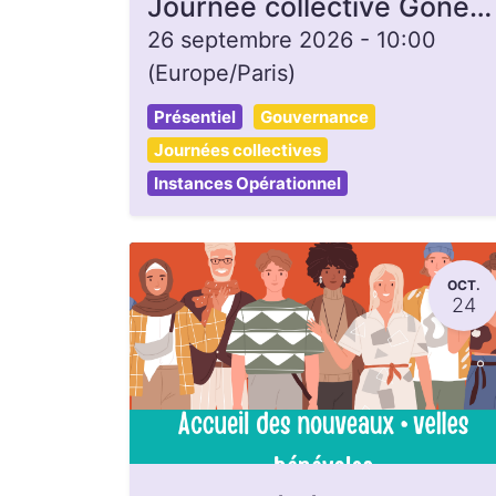
Journée collective Gonette, ouverte à toutes et tous
26 septembre 2026
-
10:00
(
Europe/Paris
)
Présentiel
Gouvernance
Journées collectives
Instances Opérationnel
OCT.
24