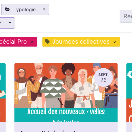
Typologie
ir
pécial Pro
Journées collectives
×
×
SEPT.
26