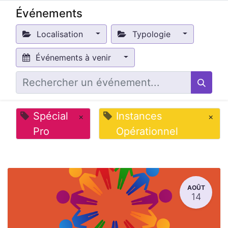
Événements
Localisation
Typologie
Événements à venir
Spécial
Instances
×
×
Pro
Opérationnel
AOÛT
14