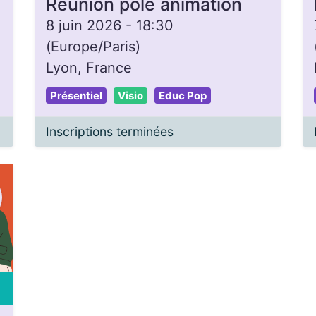
Réunion pôle animation
8 juin 2026
-
18:30
(
Europe/Paris
)
Lyon
,
France
Présentiel
Visio
Educ Pop
Inscriptions terminées