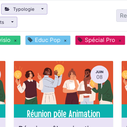
Typologie
nts
visio
Educ Pop
Spécial Pro
×
×
×
JUIN
08