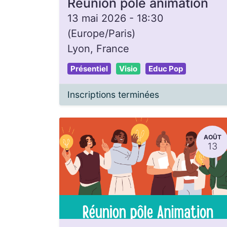
Réunion pôle animation
13 mai 2026
-
18:30
(
Europe/Paris
)
Lyon
,
France
Présentiel
Visio
Educ Pop
Inscriptions terminées
AOÛT
13