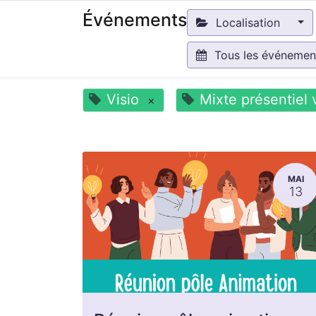
Événements
Localisation
Tous les événeme
Visio
Mixte présentiel 
×
MAI
13