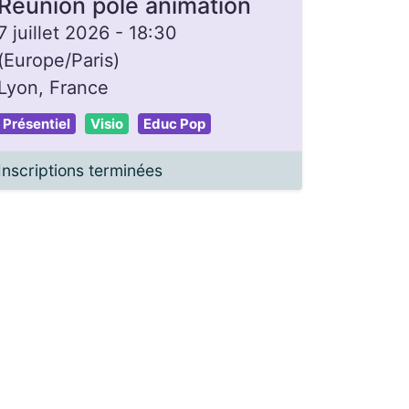
Réunion pôle animation
7 juillet 2026
-
18:30
(
Europe/Paris
)
Lyon
,
France
Présentiel
Visio
Educ Pop
Inscriptions terminées