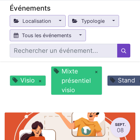
Événements
Localisation
Typologie
Tous les événements
Mixte
×
Visio
Stand
présentiel
×
visio
SEPT.
08