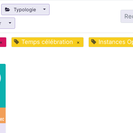
Typologie
ir
Temps célébration
Instances O
×
×