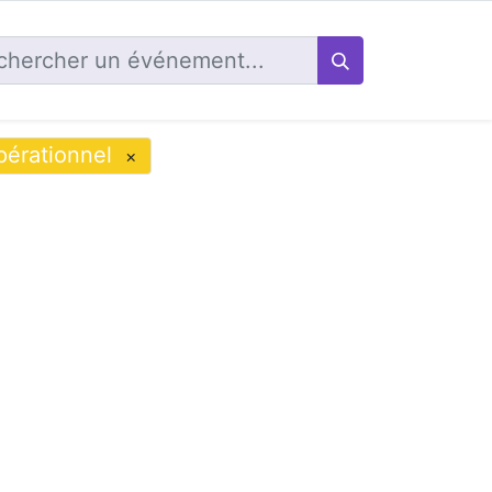
pérationnel
×