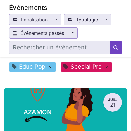
Événements
Localisation
Typologie
Événements passés
Educ Pop
Spécial Pro
×
×
JUIL.
21