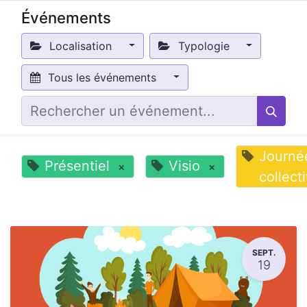
Événements
Localisation
Typologie
Tous les événements
Journé
Présentiel
Visio
×
×
collect
SEPT.
19