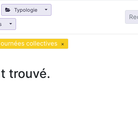
Typologie
és
Journées collectives
×
 trouvé.