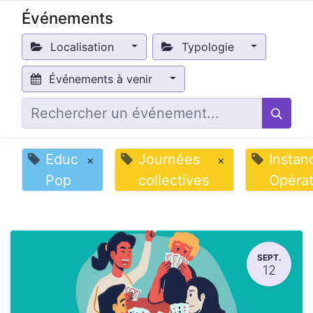
Événements
Localisation
Typologie
Événements à venir
Educ
Journées
Instan
×
×
Pop
collectives
Opérat
SEPT.
12