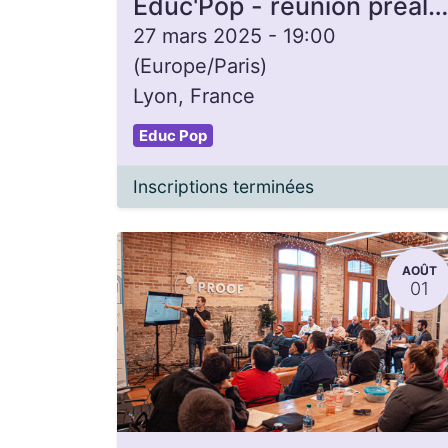
Éduc'Pop - réunion préalable à la formation d'animateurice
27 mars 2025
-
19:00
(
Europe/Paris
)
Lyon
,
France
Educ Pop
Inscriptions terminées
AOÛT
01