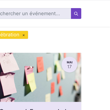
ébration
×
MAI
17