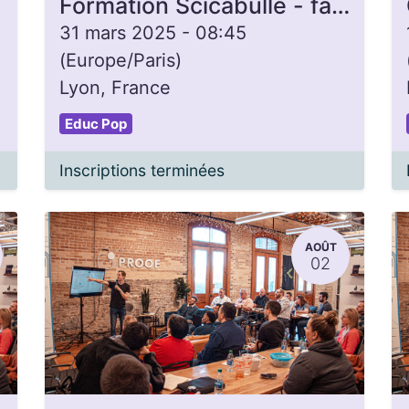
Formation Scicabulle - facilitation d'ateliers de réflexion / sensibilisation
31 mars 2025
-
08:45
(
Europe/Paris
)
Lyon
,
France
Educ Pop
Inscriptions terminées
AOÛT
02