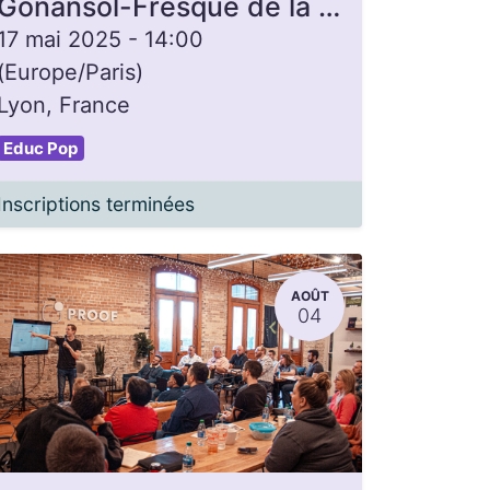
Gonansol-Fresque de la monnaie
17 mai 2025
-
14:00
(
Europe/Paris
)
Lyon
,
France
Educ Pop
Inscriptions terminées
AOÛT
04