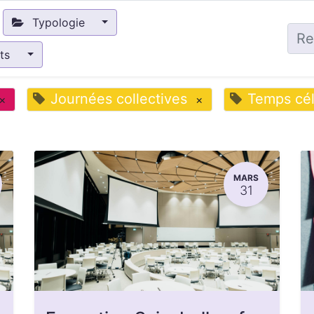
Typologie
nts
Journées collectives
Temps cél
×
×
MARS
31