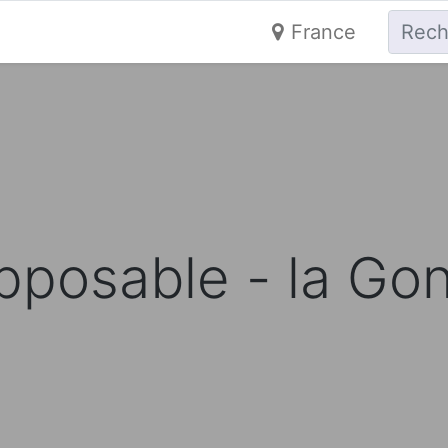
France
pposable - la Go