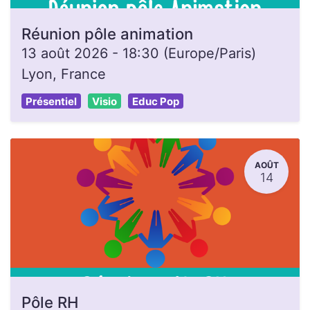
Réunion pôle animation
13 août 2026
-
18:30
(
Europe/Paris
)
Lyon
,
France
Présentiel
Visio
Educ Pop
AOÛT
14
Pôle RH