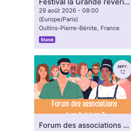
Festival la Grande rêverie à Oullins
29 août 2026
-
08:00
(
Europe/Paris
)
Oullins-Pierre-Bénite
,
France
Stand
SEPT.
12
Forum des associations - Lyon 9e