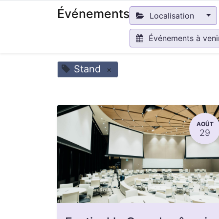
Événements
Localisation
Événements à ven
Stand
×
AOÛT
29