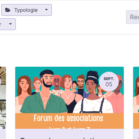
Typologie
ir
SEPT.
05