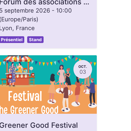
Forum des associations - Lyon 7e
5 septembre 2026
-
10:00
(
Europe/Paris
)
Lyon
,
France
Présentiel
Stand
OCT.
03
Greener Good Festival