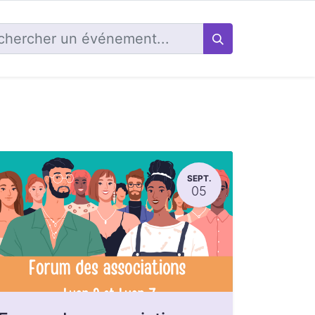
SEPT.
05