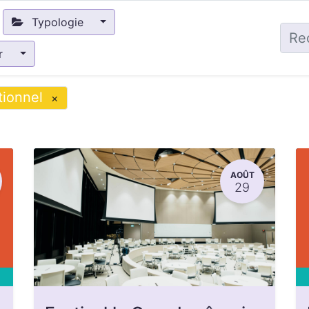
Typologie
ir
tionnel
×
AOÛT
29