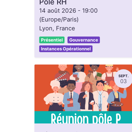
Pôle RH
14 août 2026
-
19:00
(
Europe/Paris
)
Lyon
,
France
Présentiel
Gouvernance
Instances Opérationnel
SEPT.
03