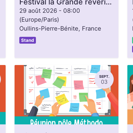
Festival la Grande rêverie à Oullins
29 août 2026
-
08:00
(
Europe/Paris
)
Oullins-Pierre-Bénite
,
France
Stand
SEPT.
03