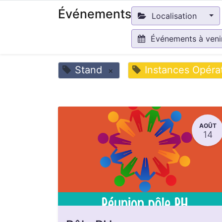
Événements
Localisation
Événements à ven
Stand
Instances Opéra
×
AOÛT
14