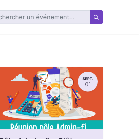
SEPT.
01