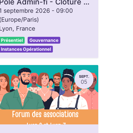
Pôle Admin-fi - Clôture de caisse
1 septembre 2026
-
09:00
(
Europe/Paris
)
Lyon
,
France
Présentiel
Gouvernance
Instances Opérationnel
SEPT.
05