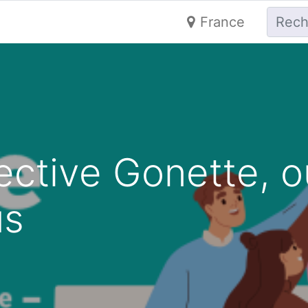
France
ective Gonette, o
us