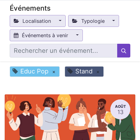
Événements
Localisation
Typologie
Événements à venir
Educ Pop
Stand
×
×
AOÛT
13