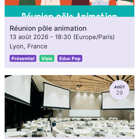
Réunion pôle animation
13 août 2026
-
18:30
(
Europe/Paris
)
Lyon
,
France
Présentiel
Visio
Educ Pop
AOÛT
29