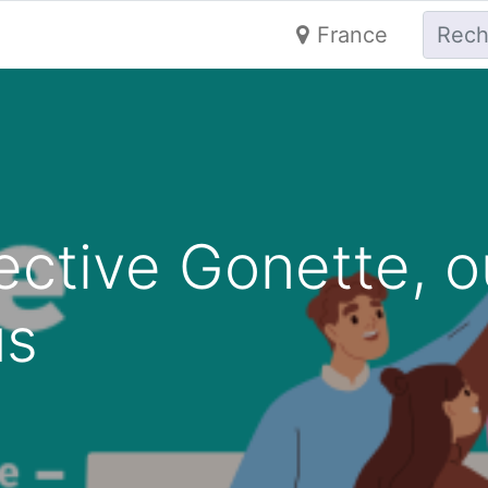
France
ective Gonette, o
us