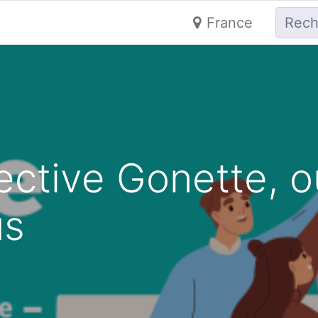
France
ective Gonette, o
us