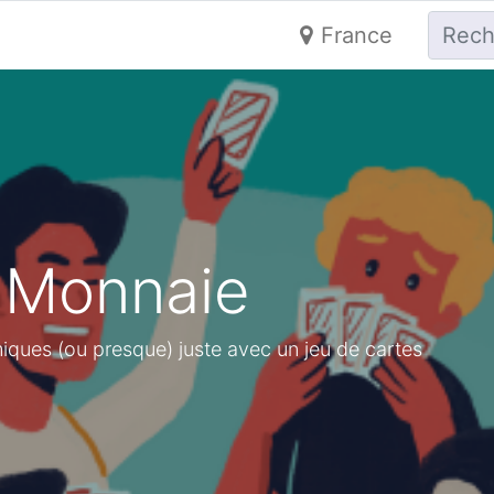
France
a Monnaie
ues (ou presque) juste avec un jeu de cartes