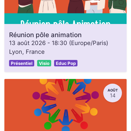
Réunion pôle animation
13 août 2026
-
18:30
(
Europe/Paris
)
Lyon
,
France
Présentiel
Visio
Educ Pop
AOÛT
14