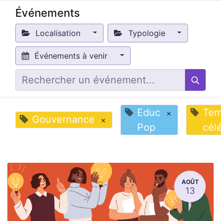
Événements
Localisation
Typologie
Événements à venir
Educ
Te
×
Gouvernance
×
Pop
cél
AOÛT
13