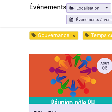
Événements
Localisation
Événements à ven
Gouvernance
Temps cé
×
AOÛT
06