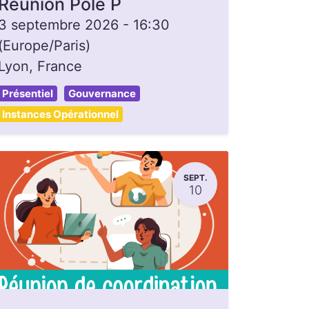
Réunion Pôle P
3 septembre 2026
-
16:30
(
Europe/Paris
)
Lyon
,
France
Présentiel
Gouvernance
Instances Opérationnel
SEPT.
10