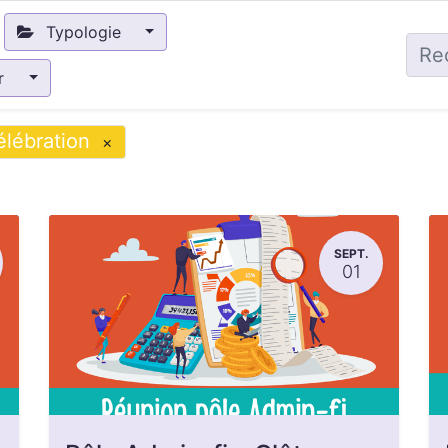
Typologie
ir
lébration
×
SEPT.
01