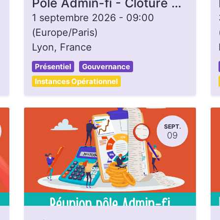
Pôle Admin-fi - Clôture de caisse
1 septembre 2026
-
09:00
(
Europe/Paris
)
Lyon
,
France
Présentiel
Gouvernance
Instances Opérationnel
SEPT.
09