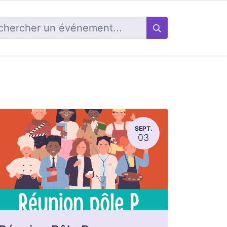
SEPT.
03