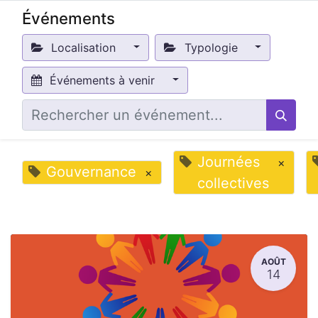
Événements
Localisation
Typologie
Événements à venir
Journées
×
Gouvernance
×
collectives
AOÛT
14