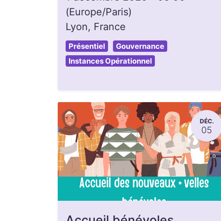
(
Europe/Paris
)
Lyon
,
France
Présentiel
Gouvernance
Instances Opérationnel
DÉC.
05
Accueil bénévoles