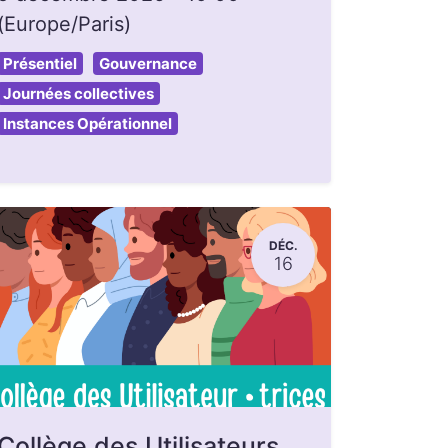
(
Europe/Paris
)
Présentiel
Gouvernance
Journées collectives
Instances Opérationnel
DÉC.
16
Collège des Utilisateurs