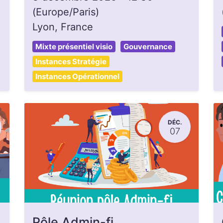
(
Europe/Paris
)
Lyon
,
France
Mixte présentiel visio
Gouvernance
Instances Stratégie
Instances Opérationnel
DÉC.
07
Pôle Admin-fi