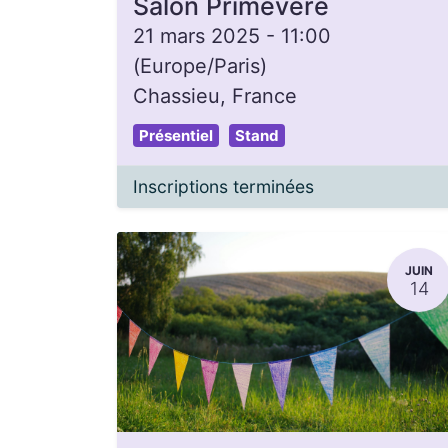
Salon Primevère
21 mars 2025
-
11:00
(
Europe/Paris
)
Chassieu
,
France
Présentiel
Stand
Inscriptions terminées
JUIN
14