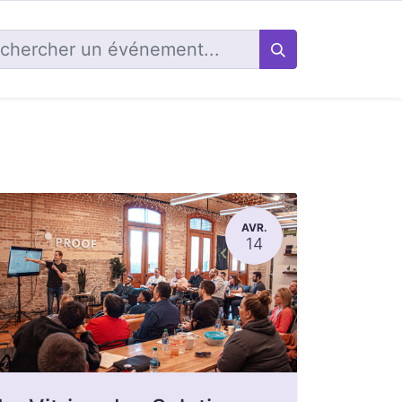
AVR.
14