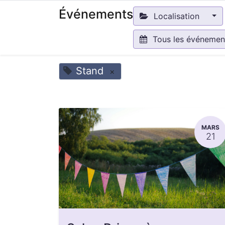
Événements
Localisation
Tous les événeme
Stand
×
MARS
21