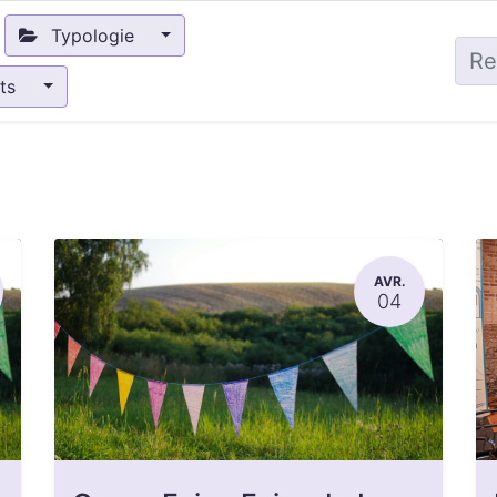
Typologie
nts
AVR.
04