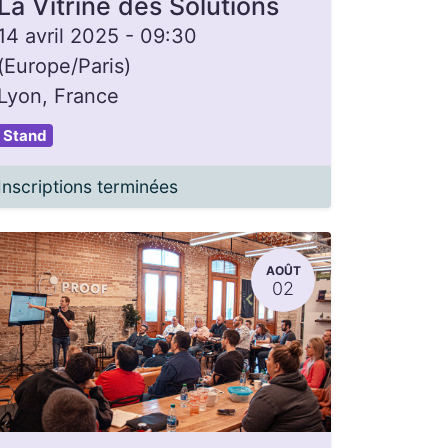
La Vitrine des Solutions
14 avril 2025
-
09:30
(
Europe/Paris
)
Lyon
,
France
Stand
Inscriptions terminées
AOÛT
02